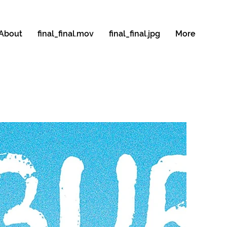
About
final_final.mov
final_final.jpg
More