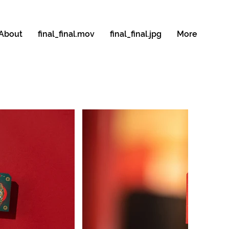
About
final_final.mov
final_final.jpg
More